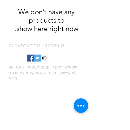
We don’t have any
show here right now.
איבער 20 יאָר דערפאַרונג
שטאלץ דינען די קאָנטינענטאַל יו. עס. און
לאָוקיישאַנז אין דזשאַמאַיקאַ און פּוערטאָ
ריקאָ.