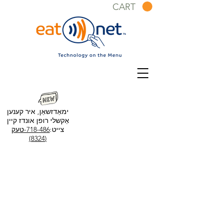
CART
ימאַדזשאַן, איר קענען
אַקשלי רופן אונדז קיין
צייט:
718-486-טעק
(8324)