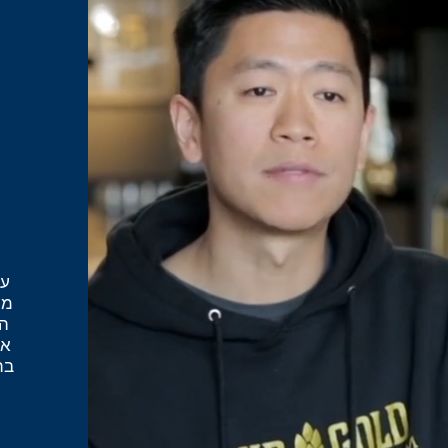
מה
הת
אפ
בת