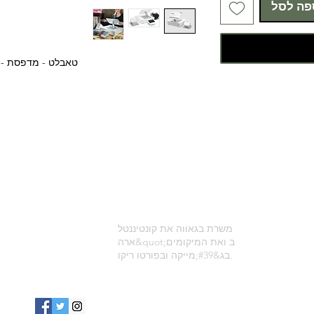
פה לסל
טאבלט - מדפסת - מגירת מזומ
משרת בגאווה את קונטיננטל
ארה&quot;ב ואת המיקומים
בג&#39;מייקה ובפורטו ריקו.