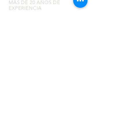
MÁS DE 20 AÑOS DE
EXPERIENCIA
Sirviendo con orgullo a los EE. UU.
continentales y ubicaciones en Jamaica y
Puerto Rico.