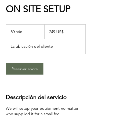
ON SITE SETUP
249
dólares
30 min
3
249 US$
estadounidenses
0
La ubicación del cliente
m
i
n
Reservar ahora
Descripción del servicio
We will setup your equipment no matter
who supplied it for a small fee.