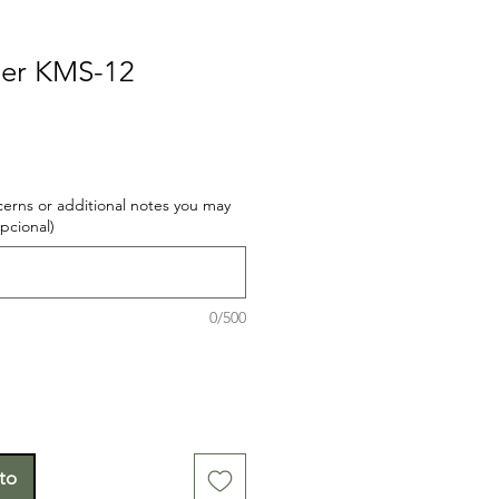
cer KMS-12
cerns or additional notes you may
opcional)
0/500
ito