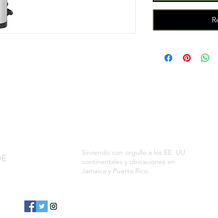
R
Sirviendo con orgullo a los EE. UU.
DE
continentales y ubicaciones en
Jamaica y Puerto Rico.