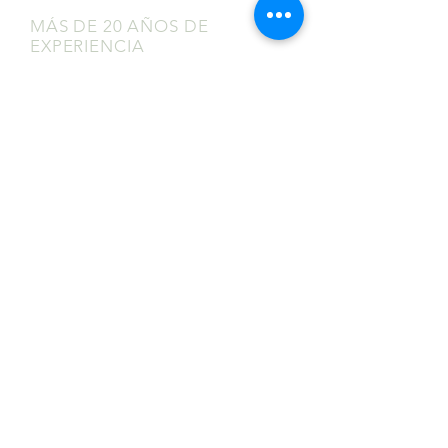
MÁS DE 20 AÑOS DE
EXPERIENCIA
Sirviendo con orgullo a los EE. UU.
continentales y ubicaciones en Jamaica y
Puerto Rico.