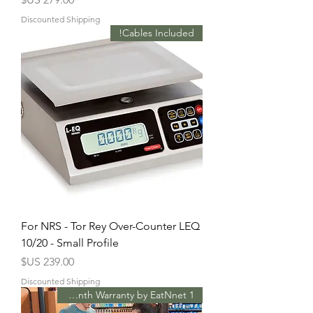
Discounted Shipping
Cables Included!
For NRS - Tor Rey Over-Counter LEQ
10/20 - Small Profile
السعر
Discounted Shipping
1 Month Warranty by EatNnet